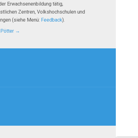
der Erwachsenenbildung tätig,
istlichen Zentren, Volkshochschulen und
tungen (siehe Menü:
Feedback
).
 Pötter
→