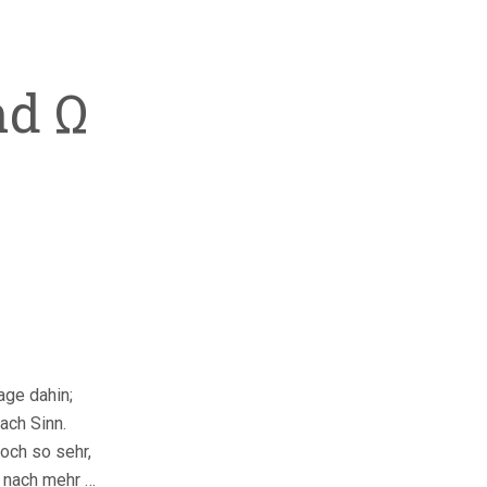
d Ω
age dahin;
ach Sinn.
och so sehr,
e nach mehr …