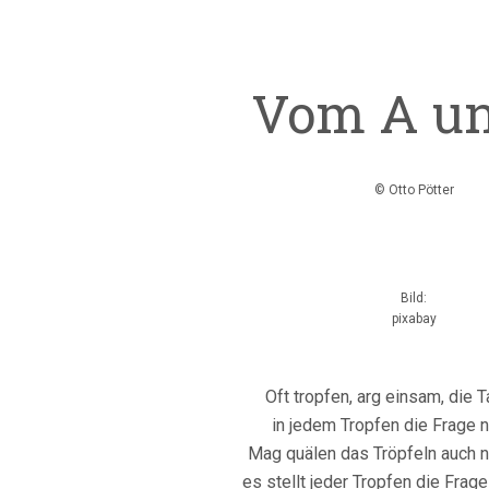
Vom A un
© Otto Pötter
Bild:
pixabay
Oft tropfen, arg einsam, die T
in jedem Tropfen die Frage n
Mag quälen das Tröpfeln auch n
es stellt jeder Tropfen die Frag