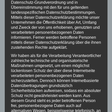
Datenschutz-Grundverordnung und in
www.zentrum-der-gesundheit.de
Übereinstimmung mit den für uns geltenden
landesspezifischen Datenschutzbestimmungen.
www.kneippvisite.de
Mittels dieser Datenschutzerklärung möchte unser
Unternehmen die Öffentlichkeit über Art, Umfang
www.gesundheit.de
und Zweck der von uns erhobenen, genutzten und
www.fussreflex.de
–
verarbeiteten personenbezogenen Daten
Reflexzonentherapie am Fuß
informieren. Ferner werden betroffene Personen
mittels dieser Datenschutzerklärung über die ihnen
www.seelsorge.net –
zustehenden Rechte aufgeklärt.
Psychologische Beratung
Wir haben als für die Verarbeitung Verantwortlicher
www.krankheitserfahrungen.de
zahlreiche technische und organisatorische
www.ekd.de – Informationen zum
Maßnahmen umgesetzt, um einen möglichst
Thema Patientenverfügung [PDF]
lückenlosen Schutz der über diese Internetseite
verarbeiteten personenbezogenen Daten
sicherzustellen. Dennoch können Internetbasierte
www.christ-sucht-christ.de –
Datenübertragungen grundsätzlich
Christlich orientierte Partnersuche
Sicherheitslücken aufweisen, sodass ein absoluter
Schutz nicht gewährleistet werden kann. Aus
diesem Grund steht es jeder betroffenen Person
www.himmlisch-plaudern.de –
frei, personenbezogene Daten auch auf
Himmlisch plaudern – christliche
alternativen Wegen, beispielsweise telefonisch, an