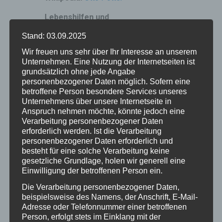
Lebenshilfen und
Gesundheitsvorsorge:
Stand: 03.09.2025
www.logotherapie.de
Wir freuen uns sehr über Ihr Interesse an unserem
Unternehmen. Eine Nutzung der Internetseiten ist
www.exerzitien.info
grundsätzlich ohne jede Angabe
www.anselm-gruen.de –
personenbezogener Daten möglich. Sofern eine
Lebenshilfe mit Anselm Grün
betroffene Person besondere Services unseres
www.elternwissen.de
Unternehmens über unsere Internetseite in
Anspruch nehmen möchte, könnte jedoch eine
www.acl-deutschland.de –
Verarbeitung personenbezogener Daten
Christliche Lebenshilfe
erforderlich werden. Ist die Verarbeitung
www.help-center-ev.de –
personenbezogener Daten erforderlich und
besteht für eine solche Verarbeitung keine
Christliche Lebenshilfe
gesetzliche Grundlage, holen wir generell eine
www.verusbonifatius.de
Einwilligung der betroffenen Person ein.
Ganzheitliche
Die Verarbeitung personenbezogener Daten,
Psychosomatiksche Klinik Bad
beispielsweise des Namens, der Anschrift, E-Mail-
Salzschlirf
Adresse oder Telefonnummer einer betroffenen
Person, erfolgt stets im Einklang mit der
www.naturundmedizin.de