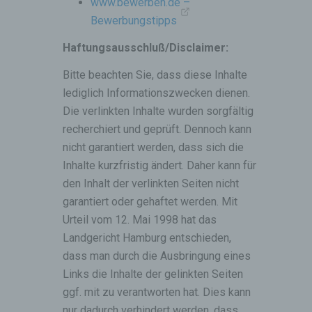
Als identifizierbar wird eine natürliche
www.bewerben.de –
Person angesehen, die direkt oder indirekt,
Bewerbungstipps
insbesondere mittels Zuordnung zu einer
Kennung wie einem Namen, zu einer
Haftungsausschluß/Disclaimer:
Kennnummer, zu Standortdaten, zu einer
Online-Kennung oder zu einem oder
Bitte beachten Sie, dass diese Inhalte
mehreren besonderen Merkmalen, die
lediglich Informationszwecken dienen.
Ausdruck der physischen, physiologischen,
Die verlinkten Inhalte wurden sorgfältig
genetischen, psychischen, wirtschaftlichen,
kulturellen oder sozialen Identität dieser
recherchiert und geprüft. Dennoch kann
natürlichen Person sind, identifiziert werden
nicht garantiert werden, dass sich die
kann.
Inhalte kurzfristig ändert. Daher kann für
betroffene Person
den Inhalt der verlinkten Seiten nicht
Betroffene Person ist jede identifizierte oder
garantiert oder gehaftet werden. Mit
identifizierbare natürliche Person, deren
Urteil vom 12. Mai 1998 hat das
personenbezogene Daten von dem für die
Landgericht Hamburg entschieden,
Verarbeitung Verantwortlichen verarbeitet
werden.
dass man durch die Ausbringung eines
Links die Inhalte der gelinkten Seiten
Verarbeitung
ggf. mit zu verantworten hat. Dies kann
Verarbeitung ist jeder mit oder ohne Hilfe
automatisierter Verfahren ausgeführte
nur dadurch verhindert werden, dass