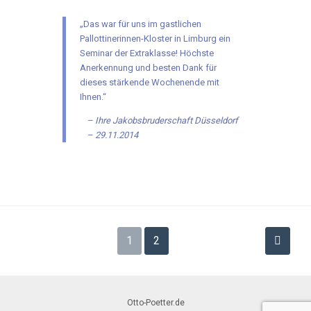
„Das war für uns im gastlichen
Pallottinerinnen-Kloster in Limburg ein
Seminar der Extraklasse! Höchste
Anerkennung und besten Dank für
dieses stärkende Wochenende mit
Ihnen.“
Ihre Jakobsbruderschaft Düsseldorf
– 29.11.2014
Seitennummerierung
1
2
der
Beiträge
Otto-Poetter.de