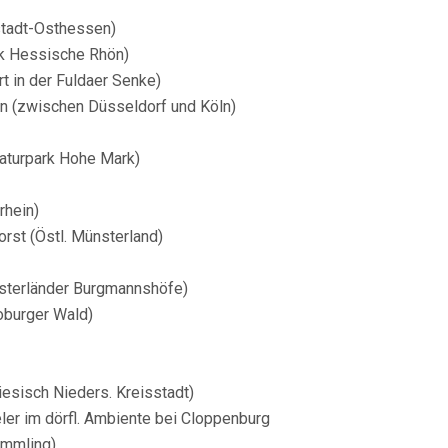
stadt-Osthessen)
rk Hessische Rhön)
t in der Fuldaer Senke)
 (zwischen Düsseldorf und Köln)
aturpark Hohe Mark)
rhein)
rst (Östl. Münsterland)
nsterländer Burgmannshöfe)
oburger Wald)
esisch Nieders. Kreisstadt)
er im dörfl. Ambiente bei Cloppenburg
ümmling)