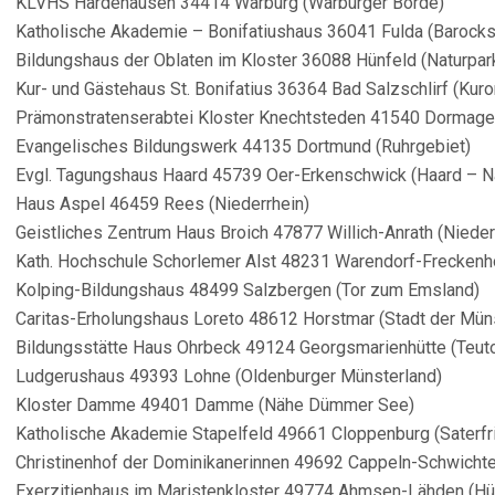
KLVHS Hardehausen 34414 Warburg (Warburger Börde)
Katholische Akademie – Bonifatiushaus 36041 Fulda (Barock
Bildungshaus der Oblaten im Kloster 36088 Hünfeld (Naturpa
Kur- und Gästehaus St. Bonifatius 36364 Bad Salzschlirf (Kuror
Prämonstratenserabtei Kloster Knechtsteden 41540 Dormagen
Evangelisches Bildungswerk 44135 Dortmund (Ruhrgebiet)
Evgl. Tagungshaus Haard 45739 Oer-Erkenschwick (Haard – N
Haus Aspel 46459 Rees (Niederrhein)
Geistliches Zentrum Haus Broich 47877 Willich-Anrath (Nieder
Kath. Hochschule Schorlemer Alst 48231 Warendorf-Freckenho
Kolping-Bildungshaus 48499 Salzbergen (Tor zum Emsland)
Caritas-Erholungshaus Loreto 48612 Horstmar (Stadt der Mü
Bildungsstätte Haus Ohrbeck 49124 Georgsmarienhütte (Teut
Ludgerushaus 49393 Lohne (Oldenburger Münsterland)
Kloster Damme 49401 Damme (Nähe Dümmer See)
Katholische Akademie Stapelfeld 49661 Cloppenburg (Saterfri
Christinenhof der Dominikanerinnen 49692 Cappeln-Schwichtel
Exerzitienhaus im Maristenkloster 49774 Ahmsen-Lähden (H