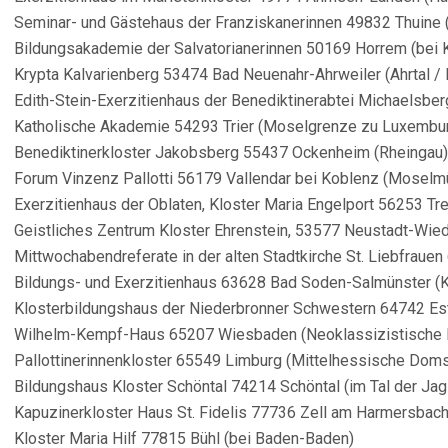
Seminar- und Gästehaus der Franziskanerinnen 49832 Thuine 
Bildungsakademie der Salvatorianerinnen 50169 Horrem (bei 
Krypta Kalvarienberg 53474 Bad Neuenahr-Ahrweiler (Ahrtal / 
Edith-Stein-Exerzitienhaus der Benediktinerabtei Michaelsber
Katholische Akademie 54293 Trier (Moselgrenze zu Luxembu
Benediktinerkloster Jakobsberg 55437 Ockenheim (Rheingau)
Forum Vinzenz Pallotti 56179 Vallendar bei Koblenz (Moselm
Exerzitienhaus der Oblaten, Kloster Maria Engelport 56253 Tr
Geistliches Zentrum Kloster Ehrenstein, 53577 Neustadt-Wie
Mittwochabendreferate in der alten Stadtkirche St. Liebfraue
Bildungs- und Exerzitienhaus 63628 Bad Soden-Salmünster (Ki
Klosterbildungshaus der Niederbronner Schwestern 64742 Est
Wilhelm-Kempf-Haus 65207 Wiesbaden (Neoklassizistische K
Pallottinerinnenkloster 65549 Limburg (Mittelhessische Doms
Bildungshaus Kloster Schöntal 74214 Schöntal (im Tal der Jag
Kapuzinerkloster Haus St. Fidelis 77736 Zell am Harmersbac
Kloster Maria Hilf 77815 Bühl (bei Baden-Baden)