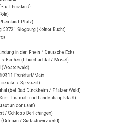
(Südl. Emsland)
Köln)
Rheinland-Pfalz)
g 53721 Siegburg (Kölner Bucht)
rg)
ündung in den Rhein / Deutsche Eck)
eis-Karden (Flaumbachtal / Mosel)
d (Westerwald)
n 60311 Frankfurt/Main
nzigtal / Spessart)
hal (bei Bad Dürckheim / Pfälzer Wald)
ur-, Thermal- und Landeshauptstadt)
tadt an der Lahn)
st / Schloss Berlichingen)
h (Ortenau / Südschwarzwald)