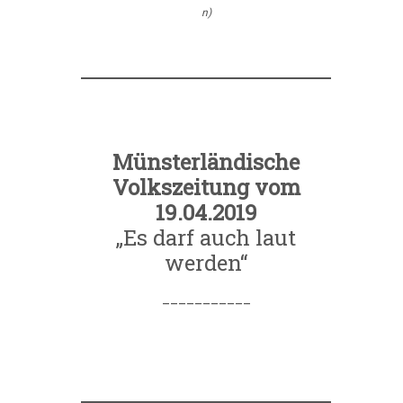
n)
Münsterländische
Volkszeitung vom
19.04.2019
„Es darf auch laut
werden“
___________