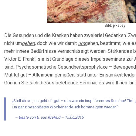
Bild: pixabay
Die Gesunden und die Kranken haben zweierlei Gedanken. Zwar
nicht um
gehen
, doch wie wir damit
um
gehen, bestimmt, wie es
mehr innere Bedürfnisse vernachlässigt werden. Stärkendes bi
Viktor E. Frankl; sie ist Grundlage dieses Impulsseminars zur 
sind: Psychosomatische Gesundheitsprophylaxe – Bewegende
Mut tut gut – Alleinsein genießen, statt unter Einsamkeit leid
Gönnen Sie sich dieses belebende Seminar, es wird Ihnen lang
„Stell dir vor, es geht dir gut – das war ein inspirierendes Seminar! T
Ein ganz besonderes Wochenende. Ich komme gern wieder.“
Beate von E. aus Krefeld – 15.06.2015