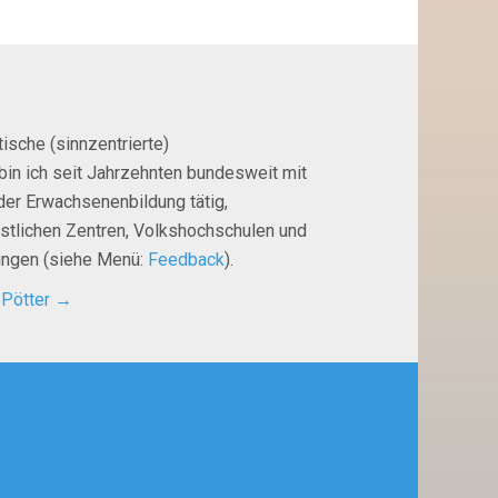
ische (sinnzentrierte)
bin ich seit Jahrzehnten bundesweit mit
der Erwachsenenbildung tätig,
istlichen Zentren, Volkshochschulen und
tungen (siehe Menü:
Feedback
).
 Pötter
→