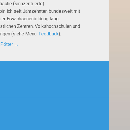
ische (sinnzentrierte)
bin ich seit Jahrzehnten bundesweit mit
der Erwachsenenbildung tätig,
istlichen Zentren, Volkshochschulen und
tungen (siehe Menü:
Feedback
).
 Pötter
→