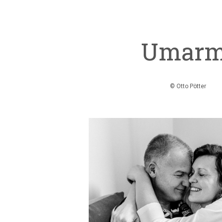
Umarm
© Otto Pötter