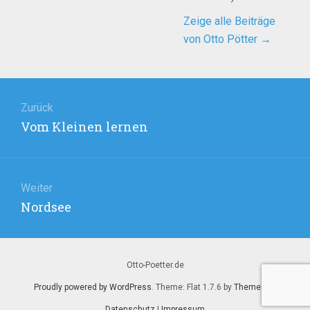
Zeige alle Beiträge
von Otto Pötter
→
Beitragsnavigation
Zurück
Vorheriger
Vom Kleinen lernen
Beitrag:
Weiter
Nächster
Nordsee
Beitrag:
Otto-Poetter.de
Proudly powered by WordPress
. Theme: Flat 1.7.6 by
Themeisle
.
Datenschutz
|
Impressum