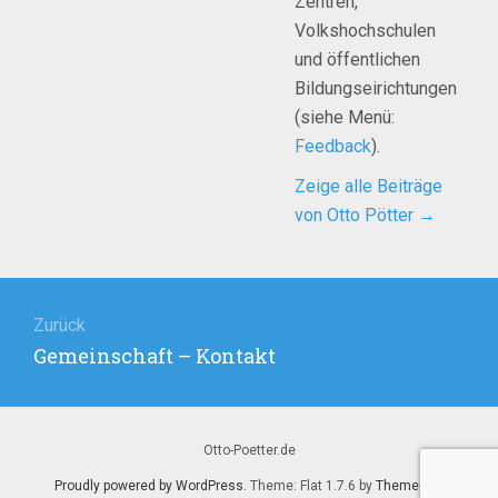
Zentren,
Volkshochschulen
und öffentlichen
Bildungseirichtungen
(siehe Menü:
Feedback
).
Zeige alle Beiträge
von Otto Pötter
→
Beitragsnavigation
Zurück
Vorheriger
Gemeinschaft – Kontakt
Beitrag:
Otto-Poetter.de
Proudly powered by WordPress
. Theme: Flat 1.7.6 by
Themeisle
.