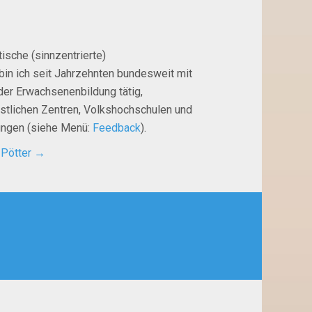
ische (sinnzentrierte)
bin ich seit Jahrzehnten bundesweit mit
der Erwachsenenbildung tätig,
istlichen Zentren, Volkshochschulen und
tungen (siehe Menü:
Feedback
).
 Pötter
→