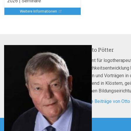
2026 | Seminare
Weitere Informationen
Über
Otto Pötter
Als Dozent für logotherapeut
Persönlichkeitsentwicklung 
Seminaren und Vorträgen in 
überwiegend in Klöstern, ge
öffentlichen Bildungseirich
Zeige alle Beiträge von Otto
agsnavigation
Zurück