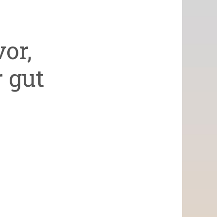
vor,
r gut