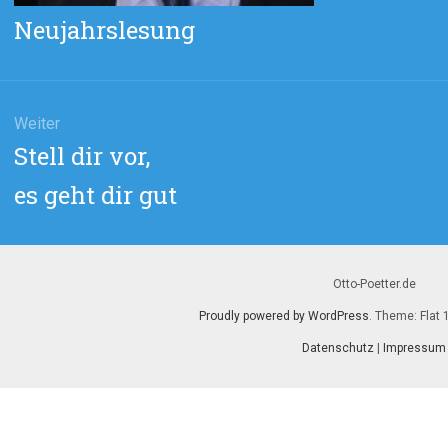
Vorheriger
Neujahrslesung
Beitrag:
Weiter
Nächster
Stell dir vor,
Beitrag:
es geht dir gut
Otto-Poetter.de
Proudly powered by WordPress
. Theme: Flat 
Datenschutz
|
Impressum