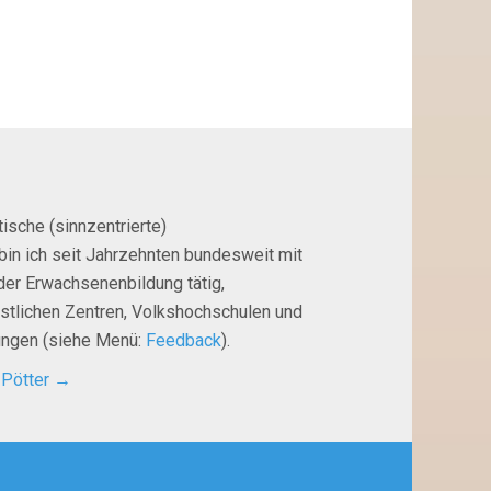
ische (sinnzentrierte)
bin ich seit Jahrzehnten bundesweit mit
der Erwachsenenbildung tätig,
istlichen Zentren, Volkshochschulen und
tungen (siehe Menü:
Feedback
).
 Pötter
→