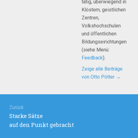
tätig, überwiegend in
Klöstern, geistlichen
Zentren,
Volkshochschulen
und öffentlichen
Bildungseirichtungen
(siehe Menü:
Feedback
).
Zeige alle Beiträge
von Otto Pötter
→
Beitragsnavigation
Zurück
Vorheriger
Starke Sätze
Beitrag:
auf den Punkt gebracht