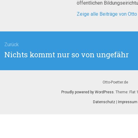
öffentlichen Bildungseirich
Zeige alle Beiträge von Otto
agsnavigation
Zurück
Vorheriger
Nichts kommt nur so von ungefähr
Beitrag:
Otto-Poetter.de
Proudly powered by WordPress
. Theme: Flat 
Datenschutz
|
Impressum