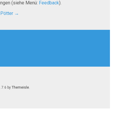
tungen (siehe Menü:
Feedback
).
 Pötter
→
1.7.6 by
Themeisle
.