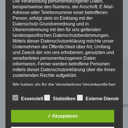
Die Verarbeitung personenbezogener Daten,
beispielsweise des Namens, der Anschrift, E-Mail-
Adresse oder Telefonnummer einer betroffenen
Person, erfolgt stets im Einklang mit der
Datenschutz-Grundverordnung und in
Übereinstimmung mit den für uns geltenden
landesspezifischen Datenschutzbestimmungen.
Mittels dieser Datenschutzerklärung möchte unser
Unternehmen die Öffentlichkeit über Art, Umfang
und Zweck der von uns erhobenen, genutzten und
verarbeiteten personenbezogenen Daten
informieren. Ferner werden betroffene Personen
mittels dieser Datenschutzerklärung über die ihnen
Über
Otto Pötter
zustehenden Rechte aufgeklärt.
Als Dozent für
Wir haben als für die Verarbeitung Verantwortlicher
logotherapeutische
zahlreiche technische und organisatorische
Maßnahmen umgesetzt, um einen möglichst
(sinnzentrierte)
Essenziell
Statistiken
Externe Dienste
lückenlosen Schutz der über diese Internetseite
Persönlichkeitsentwicklu
verarbeiteten personenbezogenen Daten
bin ich seit
sicherzustellen. Dennoch können Internetbasierte
✓ Akzeptieren
Datenübertragungen grundsätzlich
Jahrzehnten
Sicherheitslücken aufweisen, sodass ein absoluter
bundesweit mit