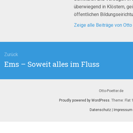
überwiegend in Klöstern, ge
öffentlichen Bildungseirich
Zeige alle Beiträge von Otto
agsnavigation
Zurück
Vorheriger
Ems – Soweit alles im Fluss
Beitrag:
Otto-Poetter.de
Proudly powered by WordPress
. Theme: Flat 
Datenschutz
|
Impressum