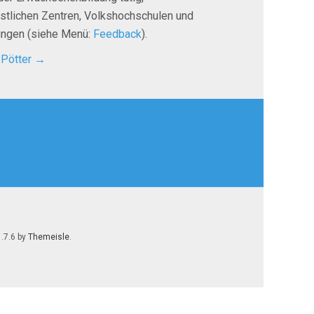
istlichen Zentren, Volkshochschulen und
tungen (siehe Menü:
Feedback
).
 Pötter
→
1.7.6 by
Themeisle
.