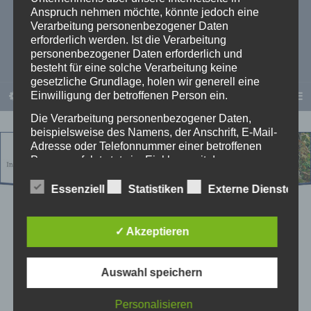
Anspruch nehmen möchte, könnte jedoch eine
Verarbeitung personenbezogener Daten
Otto Pötter
erforderlich werden. Ist die Verarbeitung
personenbezogener Daten erforderlich und
besteht für eine solche Verarbeitung keine
gesetzliche Grundlage, holen wir generell eine
Einwilligung der betroffenen Person ein.
PERSÖNLICHKEITSENTWICKLUNG
Die Verarbeitung personenbezogener Daten,
beispielsweise des Namens, der Anschrift, E-Mail-
Adresse oder Telefonnummer einer betroffenen
Person, erfolgt stets im Einklang mit der
Datenschutz-Grundverordnung und in
Übereinstimmung mit den für uns geltenden
Essenziell
Statistiken
Externe Dienste
landesspezifischen Datenschutzbestimmungen.
Mittels dieser Datenschutzerklärung möchte unser
Unternehmen die Öffentlichkeit über Art, Umfang
✓ Akzeptieren
und Zweck der von uns erhobenen, genutzten und
verarbeiteten personenbezogenen Daten
Presse11_large-2
informieren. Ferner werden betroffene Personen
Auswahl speichern
mittels dieser Datenschutzerklärung über die ihnen
zustehenden Rechte aufgeklärt.
Personalisieren