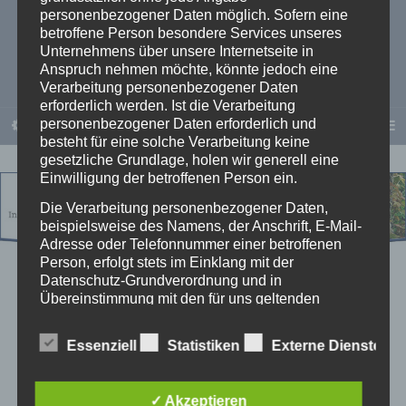
personenbezogener Daten möglich. Sofern eine
betroffene Person besondere Services unseres
Otto Pötter
Unternehmens über unsere Internetseite in
Anspruch nehmen möchte, könnte jedoch eine
Verarbeitung personenbezogener Daten
erforderlich werden. Ist die Verarbeitung
personenbezogener Daten erforderlich und
PERSÖNLICHKEITSENTWICKLUNG
besteht für eine solche Verarbeitung keine
gesetzliche Grundlage, holen wir generell eine
Einwilligung der betroffenen Person ein.
Die Verarbeitung personenbezogener Daten,
beispielsweise des Namens, der Anschrift, E-Mail-
Adresse oder Telefonnummer einer betroffenen
Person, erfolgt stets im Einklang mit der
Datenschutz-Grundverordnung und in
Übereinstimmung mit den für uns geltenden
landesspezifischen Datenschutzbestimmungen.
Mittels dieser Datenschutzerklärung möchte unser
Essenziell
Statistiken
Externe Dienste
schoene-orte
Unternehmen die Öffentlichkeit über Art, Umfang
und Zweck der von uns erhobenen, genutzten und
verarbeiteten personenbezogenen Daten
✓ Akzeptieren