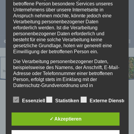
betroffene Person besondere Services unseres
Unternehmens über unsere Internetseite in
Otto Pötter
Anspruch nehmen möchte, könnte jedoch eine
Verarbeitung personenbezogener Daten
erforderlich werden. Ist die Verarbeitung
personenbezogener Daten erforderlich und
besteht für eine solche Verarbeitung keine
PERSÖNLICHKEITSENTWICKLUNG
gesetzliche Grundlage, holen wir generell eine
Einwilligung der betroffenen Person ein.
Die Verarbeitung personenbezogener Daten,
beispielsweise des Namens, der Anschrift, E-Mail-
Adresse oder Telefonnummer einer betroffenen
Person, erfolgt stets im Einklang mit der
Datenschutz-Grundverordnung und in
Übereinstimmung mit den für uns geltenden
landesspezifischen Datenschutzbestimmungen.
Essenziell
Statistiken
Externe Dienste
Mittels dieser Datenschutzerklärung möchte unser
Unternehmen die Öffentlichkeit über Art, Umfang
dfs
und Zweck der von uns erhobenen, genutzten und
✓ Akzeptieren
verarbeiteten personenbezogenen Daten
informieren. Ferner werden betroffene Personen
mittels dieser Datenschutzerklärung über die ihnen